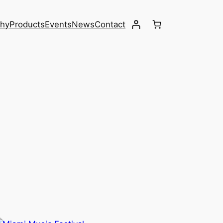
phy
Products
Events
News
Contact