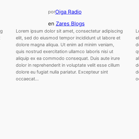
Oiga Radio
por
en
Zares Blogs
ng
Lorem ipsum dolor sit amet, consectetur adipiscing
L
t
elit, sed do eiusmod tempor incididunt ut labore et
e
dolore magna aliqua. Ut enim ad minim veniam,
d
quis nostrud exercitation ullamco laboris nisi ut
q
aliquip ex ea commodo consequat. Duis aute irure
a
dolor in reprehenderit in voluptate velit esse cillum
d
dolore eu fugiat nulla pariatur. Excepteur sint
d
occaecat…
o