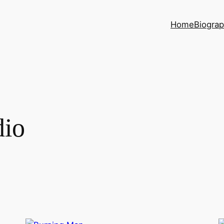
Home
Biogra
dio