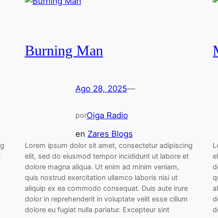
Burning Man
Ago 28, 2025
—
Oiga Radio
por
en
Zares Blogs
ng
Lorem ipsum dolor sit amet, consectetur adipiscing
L
t
elit, sed do eiusmod tempor incididunt ut labore et
e
dolore magna aliqua. Ut enim ad minim veniam,
d
quis nostrud exercitation ullamco laboris nisi ut
q
aliquip ex ea commodo consequat. Duis aute irure
a
dolor in reprehenderit in voluptate velit esse cillum
d
dolore eu fugiat nulla pariatur. Excepteur sint
d