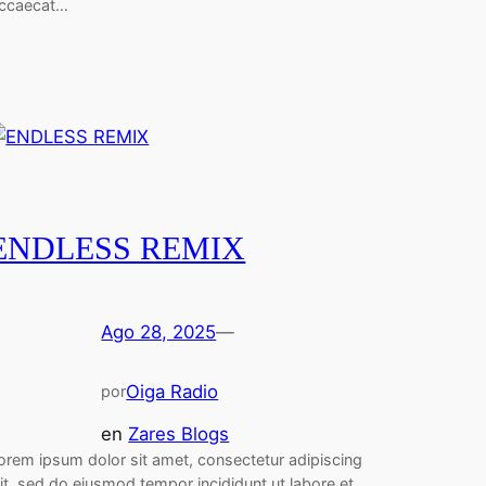
ccaecat…
ENDLESS REMIX
Ago 28, 2025
—
Oiga Radio
por
en
Zares Blogs
orem ipsum dolor sit amet, consectetur adipiscing
lit, sed do eiusmod tempor incididunt ut labore et