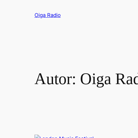
Saltar
al
Oiga Radio
contenido
Autor:
Oiga Ra