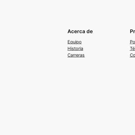
Acerca de
P
Equipo
Po
Historia
Té
Carreras
Co