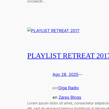
occaecat…
PLAYLIST RETREAT 201
Ago 28, 2025
—
Oiga Radio
por
en
Zares Blogs
Lorem ipsum dolor sit amet, consectetur adipisci
elit, sed do eiusmod tempor incididunt ut labore e